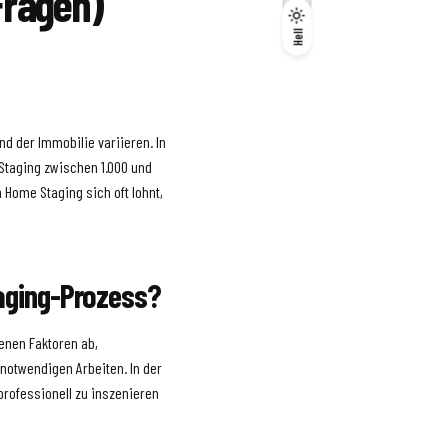
Fragen)
Dunkel
Hell
Hell
d der Immobilie variieren. In
 Staging zwischen 1.000 und
n Home Staging sich oft lohnt,
taging-Prozess?
enen Faktoren ab,
notwendigen Arbeiten. In der
professionell zu inszenieren