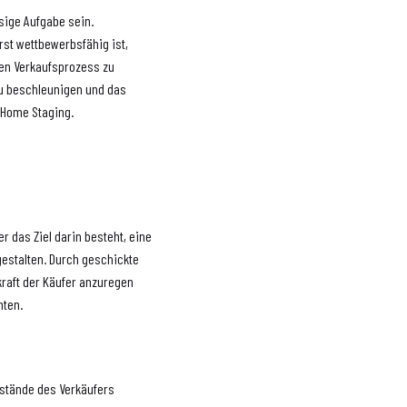
sige Aufgabe sein.
st wettbewerbsfähig ist,
den Verkaufsprozess zu
zu beschleunigen und das
 Home Staging.
r das Ziel darin besteht, eine
 gestalten. Durch geschickte
kraft der Käufer anzuregen
nten.
nstände des Verkäufers