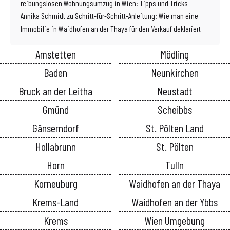
reibungslosen Wohnungsumzug in Wien: Tipps und Tricks
Annika Schmidt
zu
Schritt-für-Schritt-Anleitung: Wie man eine
Immobilie in Waidhofen an der Thaya für den Verkauf deklariert
Amstetten
Mödling
Baden
Neunkirchen
Bruck an der Leitha
Neustadt
Gmünd
Scheibbs
Gänserndorf
St. Pölten Land
Hollabrunn
St. Pölten
Horn
Tulln
Korneuburg
Waidhofen an der Thaya
Krems-Land
Waidhofen an der Ybbs
Krems
Wien Umgebung