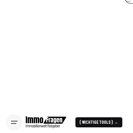
{ WICHTIGE TOOLS } →