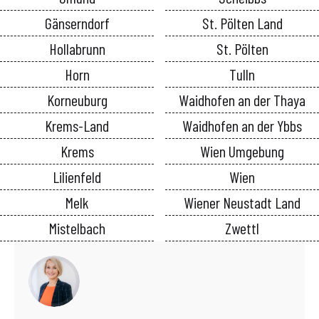
Gänserndorf
St. Pölten Land
Hollabrunn
St. Pölten
Horn
Tulln
Korneuburg
Waidhofen an der Thaya
Krems-Land
Waidhofen an der Ybbs
Krems
Wien Umgebung
Lilienfeld
Wien
Melk
Wiener Neustadt Land
Mistelbach
Zwettl