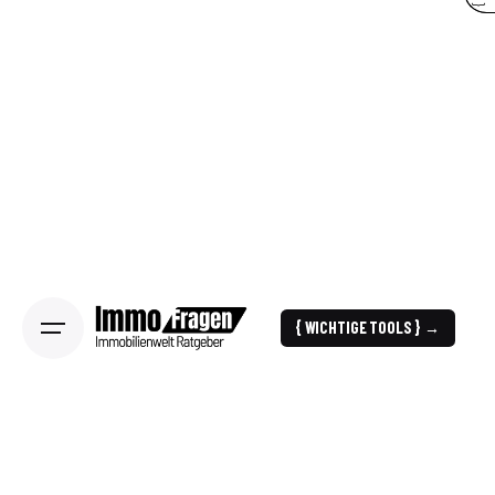
{ WICHTIGE TOOLS } →