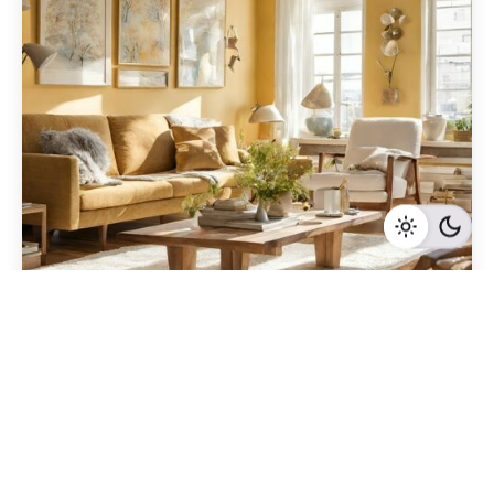
Geschrieben von
Redaktion Immofragen Bezirk Lilienfeld (AT)
5 Minuten Lesezeit
Die Bedeutung von detaillierten Lageplänen beim
Immobilienverkauf in Lilienfeld,
Niederösterreich