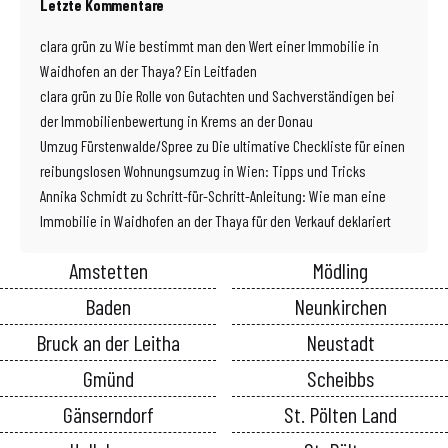
Letzte Kommentare
clara grün
zu
Wie bestimmt man den Wert einer Immobilie in
Waidhofen an der Thaya? Ein Leitfaden
clara grün
zu
Die Rolle von Gutachten und Sachverständigen bei
der Immobilienbewertung in Krems an der Donau
Umzug Fürstenwalde/Spree
zu
Die ultimative Checkliste für einen
reibungslosen Wohnungsumzug in Wien: Tipps und Tricks
Annika Schmidt
zu
Schritt-für-Schritt-Anleitung: Wie man eine
Immobilie in Waidhofen an der Thaya für den Verkauf deklariert
Amstetten
Mödling
Baden
Neunkirchen
Bruck an der Leitha
Neustadt
Gmünd
Scheibbs
Gänserndorf
St. Pölten Land