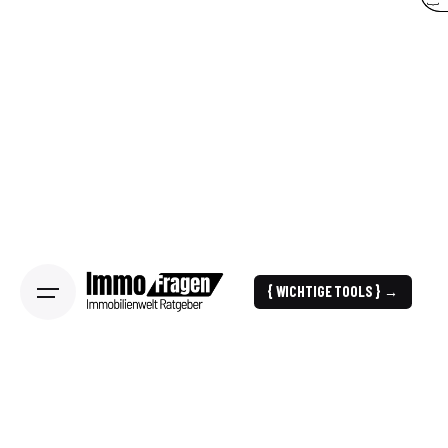
{ WICHTIGE TOOLS } →