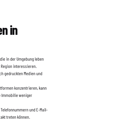
en in
 die in der Umgebung leben
 Region interessieren.
och gedruckten Medien und
attformen konzentrieren, kann
e Immobilie weniger
t Telefonnummern und E-Mail-
takt treten können.