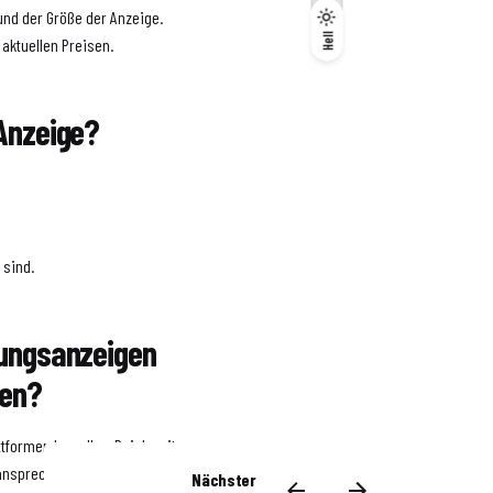
und der Größe der Anzeige.
Dunkel
Hell
Hell
 aktuellen Preisen.
 Anzeige?
 sind.
itungsanzeigen
zen?
ttformen kann Ihre Reichweite
 ansprechen.
Nächster