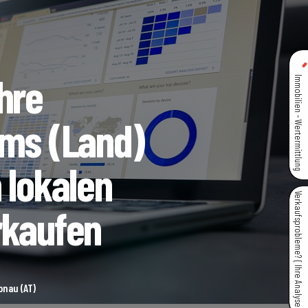
hre
Immobilien - Wertermittlung
ems (Land)
 lokalen
Verkaufsprobleme? { Ihre Analyse }
rkaufen
onau (AT)