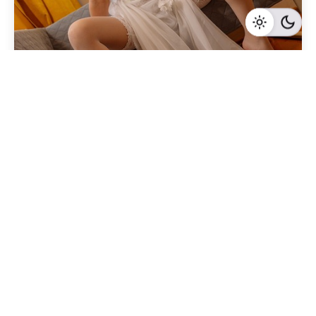
Geschrieben von
Redaktion Immofragen Bezirk Lilienfeld (AT)
4 Minuten Lesezeit
Erfolgreicher Verkauf von Büroflächen in
Lilienfeld: Tipps und Tricks für
Immobilienbesitzer
Lilienfeld
Mehr dazu