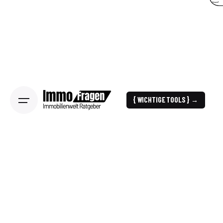
{ WICHTIGE TOOLS } →