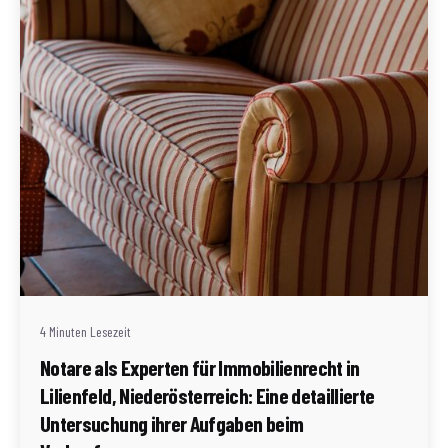
Geschrieben von
Redaktion Immofragen Bezirk Lilienfeld (AT)
4 Minuten Lesezeit
Notare als Experten für Immobilienrecht in
Lilienfeld, Niederösterreich: Eine detaillierte
Untersuchung ihrer Aufgaben beim