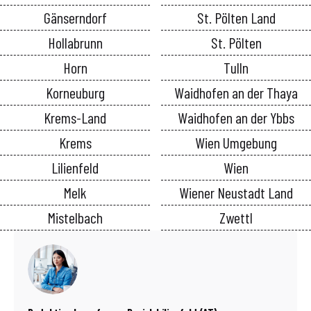
Gänserndorf
St. Pölten Land
Hollabrunn
St. Pölten
Horn
Tulln
Korneuburg
Waidhofen an der Thaya
Krems-Land
Waidhofen an der Ybbs
Krems
Wien Umgebung
Lilienfeld
Wien
Melk
Wiener Neustadt Land
Mistelbach
Zwettl