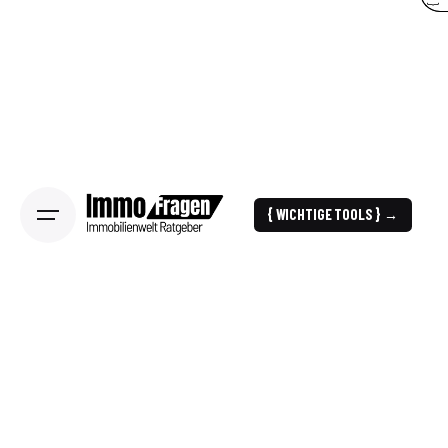
{ WICHTIGE TOOLS } →