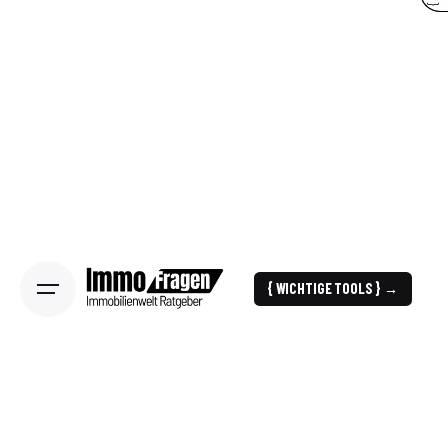
{ WICHTIGE TOOLS } →