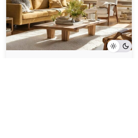
Geschrieben von
Redaktion Immofragen Bezirk Lilienfeld (AT)
5 Minuten Lesezeit
Die Bedeutung von detaillierten Lageplänen beim
Immobilienverkauf in Lilienfeld,
Niederösterreich
Lilienfeld
Mehr dazu