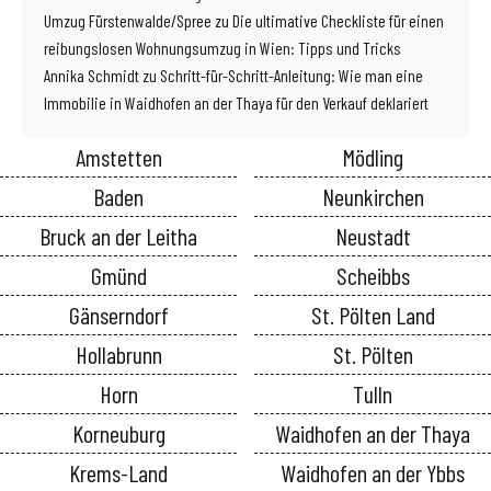
Umzug Fürstenwalde/Spree
zu
Die ultimative Checkliste für einen
reibungslosen Wohnungsumzug in Wien: Tipps und Tricks
Annika Schmidt
zu
Schritt-für-Schritt-Anleitung: Wie man eine
Immobilie in Waidhofen an der Thaya für den Verkauf deklariert
Amstetten
Mödling
Baden
Neunkirchen
Bruck an der Leitha
Neustadt
Gmünd
Scheibbs
Gänserndorf
St. Pölten Land
Hollabrunn
St. Pölten
Horn
Tulln
Korneuburg
Waidhofen an der Thaya
Krems-Land
Waidhofen an der Ybbs