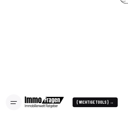
{ WICHTIGE TOOLS } →