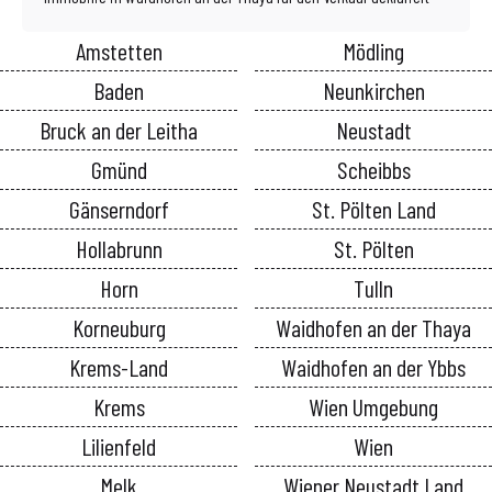
Amstetten
Mödling
Baden
Neunkirchen
Bruck an der Leitha
Neustadt
Gmünd
Scheibbs
Gänserndorf
St. Pölten Land
Hollabrunn
St. Pölten
Horn
Tulln
Korneuburg
Waidhofen an der Thaya
Krems-Land
Waidhofen an der Ybbs
Krems
Wien Umgebung
Lilienfeld
Wien
Melk
Wiener Neustadt Land