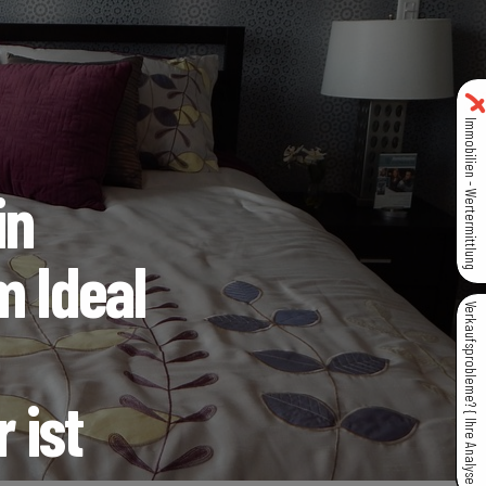
Immobilien - Wertermittlung
in
m Ideal
Verkaufsprobleme? { Ihre Analyse }
 ist