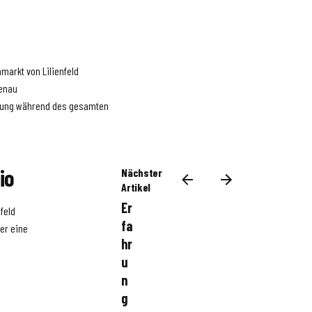
nmarkt von Lilienfeld
genau
ützung während des gesamten
io
Nächster
Artikel
Er
nfeld
fa
der einem Grundstück suchen,
hr
u
n
g