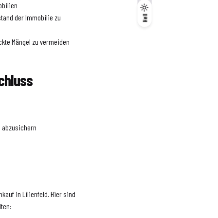
obilien
Dunkel
tand der Immobilie zu
Hell
Hell
eckte Mängel zu vermeiden
schluss
h abzusichern
kauf in Lilienfeld. Hier sind
lten: