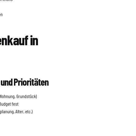
en
enkauf in
 und Prioritäten
 Wohnung, Grundstück)
 Budget fest
lanung, Alter, etc.)