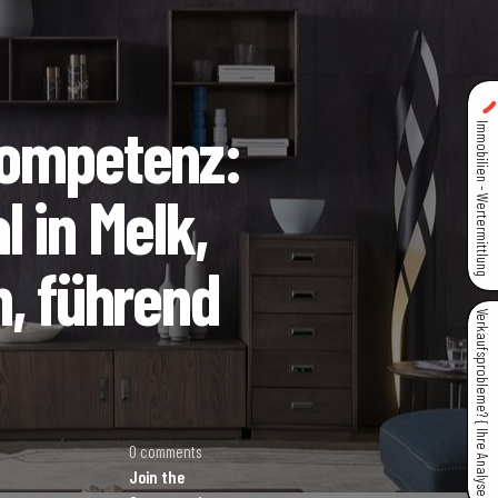
Kompetenz:
Immobilien - Wertermittlung
 in Melk,
h, führend
Verkaufsprobleme? { Ihre Analyse }
0 comments
Join the