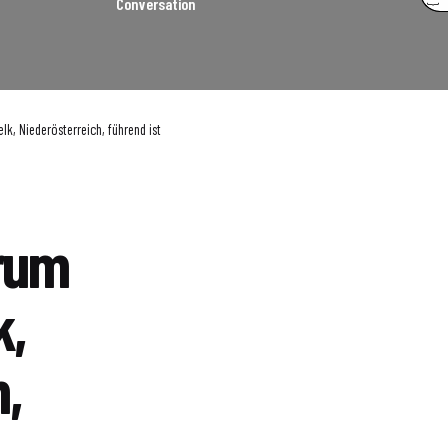
Conversation
k, Niederösterreich, führend ist
rum
k,
,