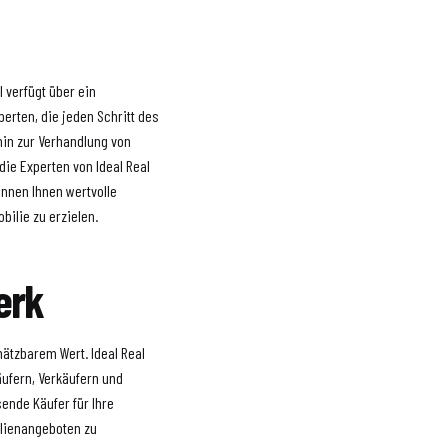
l verfügt über ein
rten, die jeden Schritt des
hin zur Verhandlung von
die Experten von Ideal Real
önnen Ihnen wertvolle
ilie zu erzielen.
erk
ätzbarem Wert. Ideal Real
äufern, Verkäufern und
ende Käufer für Ihre
ilienangeboten zu