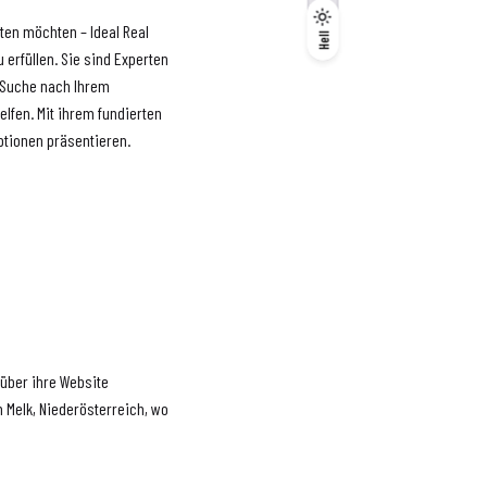
ten möchten – Ideal Real
Dunkel
Hell
Hell
 erfüllen. Sie sind Experten
 Suche nach Ihrem
lfen. Mit ihrem fundierten
ptionen präsentieren.
 über ihre Website
n Melk, Niederösterreich, wo