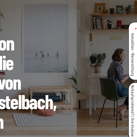
on
Immobilien - Wertermittlung
die
 von
Verkaufsprobleme? { Ihre Analyse }
stelbach,
h