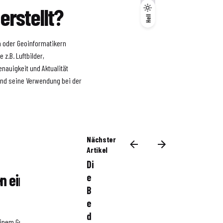
erstellt?
Dunkel
Hell
Hell
 oder Geoinformatikern
 z.B. Luftbilder,
nauigkeit und Aktualität
und seine Verwendung bei der
Nächster
Artikel
Di
en einem
e
B
e
d
einem Grundstück und ihre