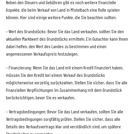
Neben den Steuern und Gebühren gibt es noch weitere finanzielle
Aspekte, die beim Verkauf von Land in Mistelbach eine Rolle spielen
können. Hier sind einige weitere Punkte, die Sie beachten sollten:
– Wert des Grundstücks: Bevor Sie das Land verkaufen, sollten Sie den
aktuellen Marktwert des Grundstücks ermitteln. Ein Gutachter kann Ihnen
dabei helfen, den Wert des Landes zu bestimmen und einen
angemessenen Verkaufspreis festzulegen.
– Finanzierung: Wenn Sie das Land mit einem Kredit finanziert haben,
müssen Sie den Kredit bei einem Verkauf des Grundstücks
möglicherweise vorzeitig zurückzahlen. Stellen Sie sicher, dass Sie alle
finanziellen Verpflichtungen im Zusammenhang mit dem Grundstück
berücksichtigen, bevor Sie es verkaufen.
– Vertragsbedingungen: Bevor Sie das Land verkaufen, sollten Sie alle
Vertragsbedingungen sorgfältig prüfen. Stellen Sie sicher, dass alle
Details des Verkaufsvertrags klar und verständlich sind, um spätere
Streitigkeiten zu vermeiden.