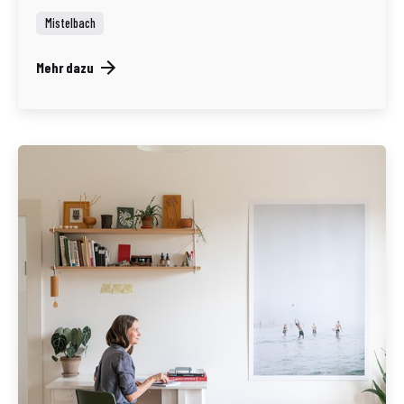
Mistelbach
Mehr dazu