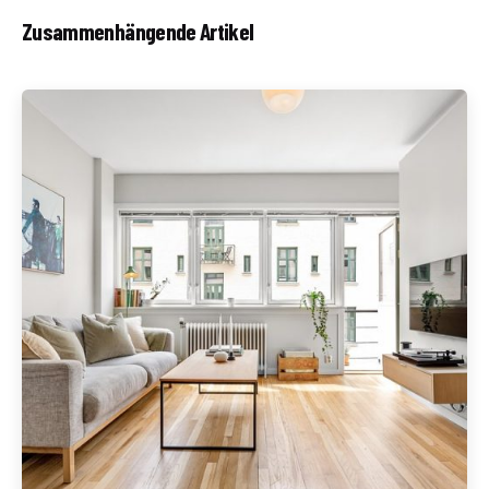
Zusammenhängende Artikel
Geschrieben von
Redaktion Immofragen Bezirke: Mistelbach + Melk