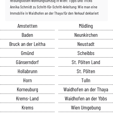
reibungslosen Wohnungsumzug in Wien: Tipps und Tricks
Annika Schmidt
zu
Schritt-für-Schritt-Anleitung: Wie man eine
Immobilie in Waidhofen an der Thaya für den Verkauf deklariert
Amstetten
Mödling
Baden
Neunkirchen
Bruck an der Leitha
Neustadt
Gmünd
Scheibbs
Gänserndorf
St. Pölten Land
Hollabrunn
St. Pölten
Horn
Tulln
Korneuburg
Waidhofen an der Thaya
Krems-Land
Waidhofen an der Ybbs
Krems
Wien Umgebung