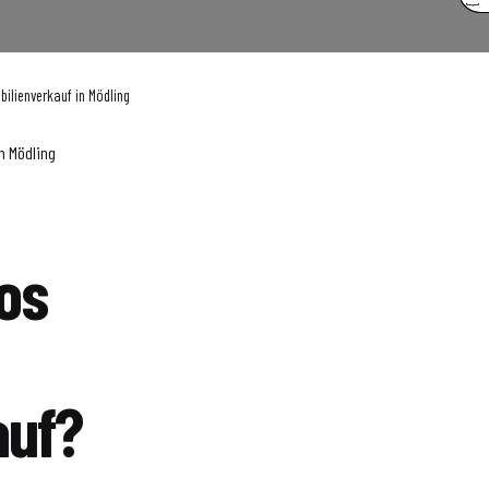
bilienverkauf in Mödling
n Mödling
os
auf?