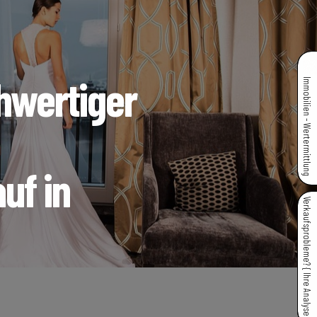
hwertiger
Immobilien - Wertermittlung
uf in
Verkaufsprobleme? { Ihre Analyse }