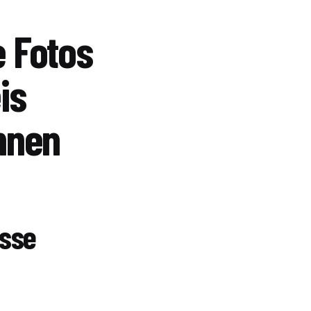
 Fotos
is
nnen
esse