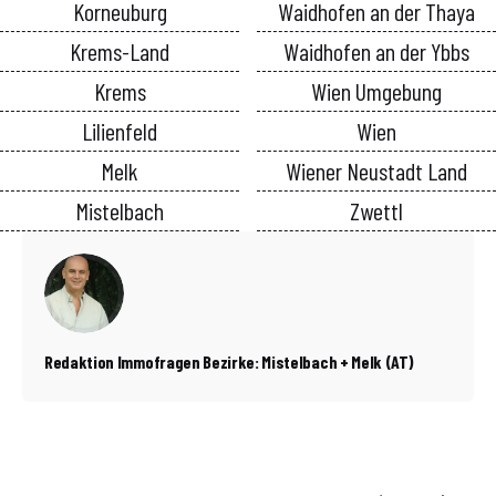
Korneuburg
Waidhofen an der Thaya
Krems-Land
Waidhofen an der Ybbs
Krems
Wien Umgebung
Lilienfeld
Wien
Melk
Wiener Neustadt Land
Mistelbach
Zwettl
Redaktion Immofragen Bezirke: Mistelbach + Melk (AT)