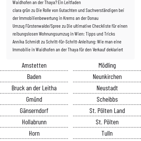
Waidhofen an der Thaya? Ein Leitfaden
clara grün
zu
Die Rolle von Gutachten und Sachverständigen bei
der Immobilienbewertung in Krems an der Donau
Umzug Fürstenwalde/Spree
zu
Die ultimative Checkliste für einen
reibungslosen Wohnungsumzug in Wien: Tipps und Tricks
Annika Schmidt
zu
Schritt-für-Schritt-Anleitung: Wie man eine
Immobilie in Waidhofen an der Thaya für den Verkauf deklariert
Amstetten
Mödling
Baden
Neunkirchen
Bruck an der Leitha
Neustadt
Gmünd
Scheibbs
Gänserndorf
St. Pölten Land
Hollabrunn
St. Pölten
Horn
Tulln