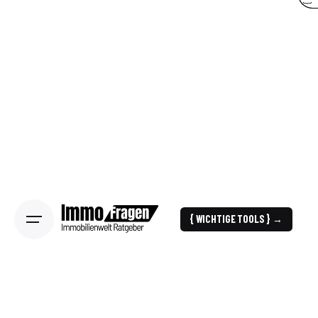
{ WICHTIGE TOOLS } →