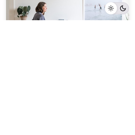
Geschrieben von
Redaktion Immofragen Bezirke: Mistelbach + Melk
(AT)
5 Minuten Lesezeit
Die Bedeutung von Lageplänen für die
Preisermittlung von Immobilien in Mistelbach,
Niederösterreich
Mistelbach
Mehr dazu