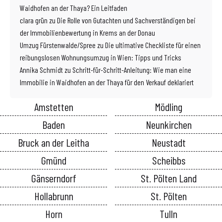
Waidhofen an der Thaya? Ein Leitfaden
clara grün
zu
Die Rolle von Gutachten und Sachverständigen bei
der Immobilienbewertung in Krems an der Donau
Umzug Fürstenwalde/Spree
zu
Die ultimative Checkliste für einen
reibungslosen Wohnungsumzug in Wien: Tipps und Tricks
Annika Schmidt
zu
Schritt-für-Schritt-Anleitung: Wie man eine
Immobilie in Waidhofen an der Thaya für den Verkauf deklariert
Amstetten
Mödling
Baden
Neunkirchen
Bruck an der Leitha
Neustadt
Gmünd
Scheibbs
Gänserndorf
St. Pölten Land
Hollabrunn
St. Pölten
Horn
Tulln