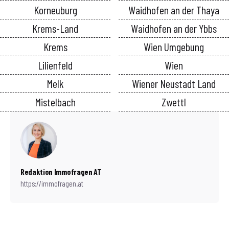
Korneuburg
Waidhofen an der Thaya
Krems-Land
Waidhofen an der Ybbs
Krems
Wien Umgebung
Lilienfeld
Wien
Melk
Wiener Neustadt Land
Mistelbach
Zwettl
Redaktion Immofragen AT
https://immofragen.at