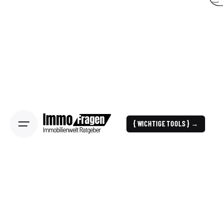
{ WICHTIGE TOOLS } →