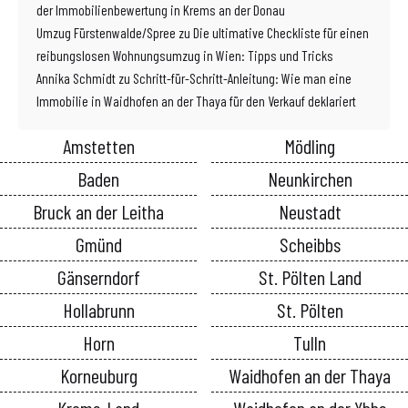
der Immobilienbewertung in Krems an der Donau
Umzug Fürstenwalde/Spree
zu
Die ultimative Checkliste für einen
reibungslosen Wohnungsumzug in Wien: Tipps und Tricks
Annika Schmidt
zu
Schritt-für-Schritt-Anleitung: Wie man eine
Immobilie in Waidhofen an der Thaya für den Verkauf deklariert
Amstetten
Mödling
Baden
Neunkirchen
Bruck an der Leitha
Neustadt
Gmünd
Scheibbs
Gänserndorf
St. Pölten Land
Hollabrunn
St. Pölten
Horn
Tulln
Korneuburg
Waidhofen an der Thaya
Krems-Land
Waidhofen an der Ybbs