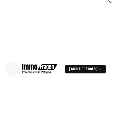
{ WICHTIGE TOOLS } →