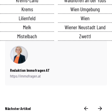
Krems
Wien Umgebung
Lilienfeld
Wien
Melk
Wiener Neustadt Land
Mistelbach
Zwettl
Redaktion Immofragen AT
https://immofragen.at
Nächster Artikel