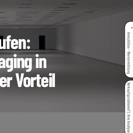
ufen:
Immobilien - Wertermittlung
ging in
er Vorteil
Verkaufsprobleme? { Ihre Analyse }