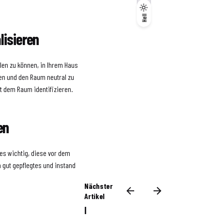
Dunkel
Hell
Hell
lisieren
len zu können, in Ihrem Haus
nen und den Raum neutral zu
t dem Raum identifizieren.
en
es wichtig, diese vor dem
 gut gepflegtes und instand
Nächster
Artikel
I