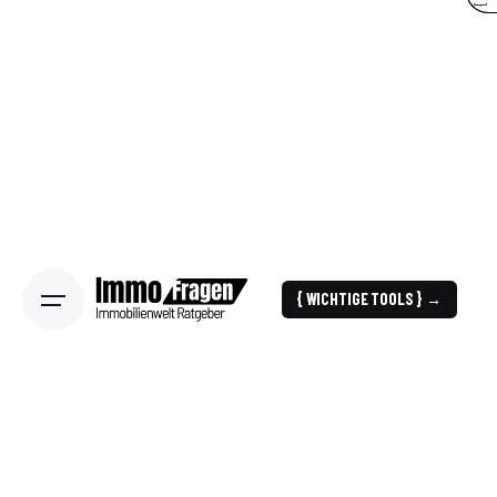
{ WICHTIGE TOOLS } →