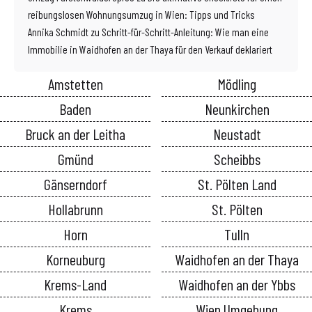
reibungslosen Wohnungsumzug in Wien: Tipps und Tricks
Annika Schmidt
zu
Schritt-für-Schritt-Anleitung: Wie man eine
Immobilie in Waidhofen an der Thaya für den Verkauf deklariert
Amstetten
Mödling
Baden
Neunkirchen
Bruck an der Leitha
Neustadt
Gmünd
Scheibbs
Gänserndorf
St. Pölten Land
Hollabrunn
St. Pölten
Horn
Tulln
Korneuburg
Waidhofen an der Thaya
Krems-Land
Waidhofen an der Ybbs
Krems
Wien Umgebung