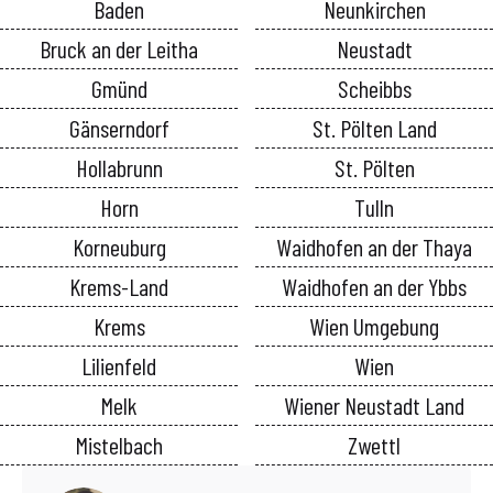
Baden
Neunkirchen
Bruck an der Leitha
Neustadt
Gmünd
Scheibbs
Gänserndorf
St. Pölten Land
Hollabrunn
St. Pölten
Horn
Tulln
Korneuburg
Waidhofen an der Thaya
Krems-Land
Waidhofen an der Ybbs
Krems
Wien Umgebung
Lilienfeld
Wien
Melk
Wiener Neustadt Land
Mistelbach
Zwettl