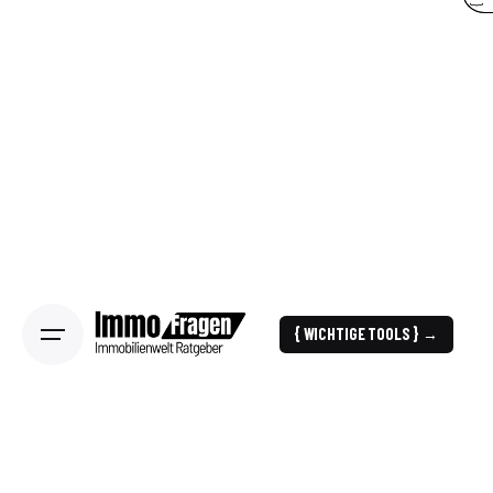
{ WICHTIGE TOOLS } →