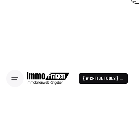
{ WICHTIGE TOOLS } →