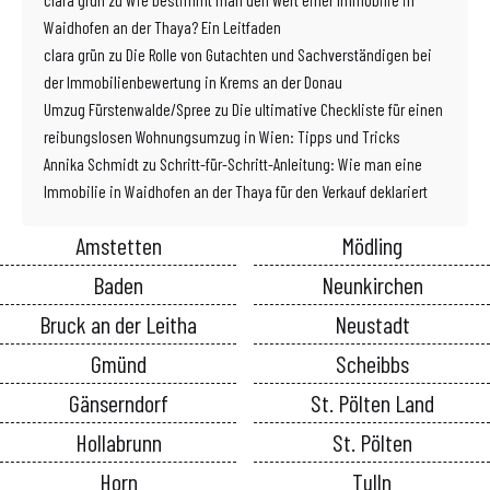
Waidhofen an der Thaya? Ein Leitfaden
clara grün
zu
Die Rolle von Gutachten und Sachverständigen bei
der Immobilienbewertung in Krems an der Donau
Umzug Fürstenwalde/Spree
zu
Die ultimative Checkliste für einen
reibungslosen Wohnungsumzug in Wien: Tipps und Tricks
Annika Schmidt
zu
Schritt-für-Schritt-Anleitung: Wie man eine
Immobilie in Waidhofen an der Thaya für den Verkauf deklariert
Amstetten
Mödling
Baden
Neunkirchen
Bruck an der Leitha
Neustadt
Gmünd
Scheibbs
Gänserndorf
St. Pölten Land
Hollabrunn
St. Pölten
Horn
Tulln