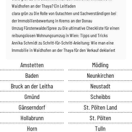
Waidhofen an der Thaya? Ein Leitfaden
clara grün
zu
Die Rolle von Gutachten und Sachverständigen bei
der Immobilienbewertung in Krems an der Donau
Umzug Fürstenwalde/Spree
zu
Die ultimative Checkliste für einen
reibungslosen Wohnungsumzug in Wien: Tipps und Tricks
Annika Schmidt
zu
Schritt-für-Schritt-Anleitung: Wie man eine
Immobilie in Waidhofen an der Thaya für den Verkauf deklariert
Amstetten
Mödling
Baden
Neunkirchen
Bruck an der Leitha
Neustadt
Gmünd
Scheibbs
Gänserndorf
St. Pölten Land
Hollabrunn
St. Pölten
Horn
Tulln