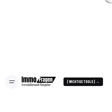
{ WICHTIGE TOOLS } →