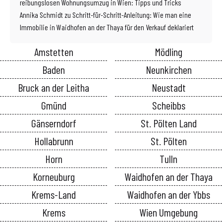
reibungslosen Wohnungsumzug in Wien: Tipps und Tricks
Annika Schmidt
zu
Schritt-für-Schritt-Anleitung: Wie man eine
Immobilie in Waidhofen an der Thaya für den Verkauf deklariert
Amstetten
Mödling
Baden
Neunkirchen
Bruck an der Leitha
Neustadt
Gmünd
Scheibbs
Gänserndorf
St. Pölten Land
Hollabrunn
St. Pölten
Horn
Tulln
Korneuburg
Waidhofen an der Thaya
Krems-Land
Waidhofen an der Ybbs
Krems
Wien Umgebung