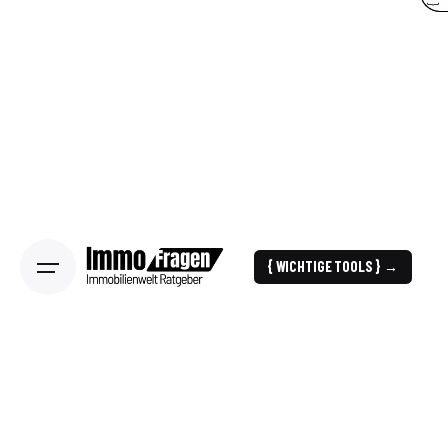
{ WICHTIGE TOOLS } →