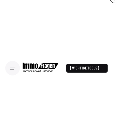
{ WICHTIGE TOOLS } →