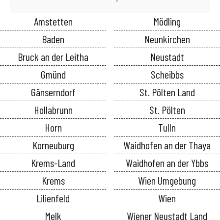
Amstetten
Mödling
Baden
Neunkirchen
Bruck an der Leitha
Neustadt
Gmünd
Scheibbs
Gänserndorf
St. Pölten Land
Hollabrunn
St. Pölten
Horn
Tulln
Korneuburg
Waidhofen an der Thaya
Krems-Land
Waidhofen an der Ybbs
Krems
Wien Umgebung
Lilienfeld
Wien
Melk
Wiener Neustadt Land