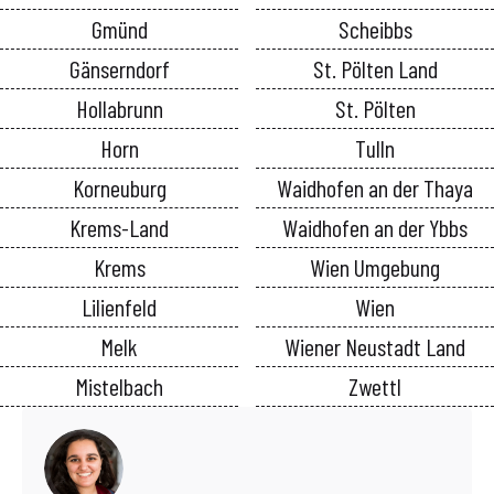
Gmünd
Scheibbs
Gänserndorf
St. Pölten Land
Hollabrunn
St. Pölten
Horn
Tulln
Korneuburg
Waidhofen an der Thaya
Krems-Land
Waidhofen an der Ybbs
Krems
Wien Umgebung
Lilienfeld
Wien
Melk
Wiener Neustadt Land
Mistelbach
Zwettl