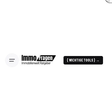
{ WICHTIGE TOOLS } →