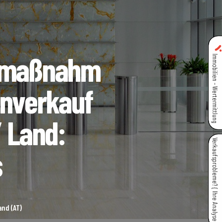
nzmaßnahm
Immobilien - Wertermittlung
enverkauf
/ Land:
Verkaufsprobleme? { Ihre Analyse }
s
nd (AT)