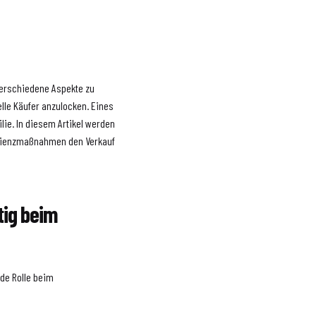
 verschiedene Aspekte zu
lle Käufer anzulocken. Eines
lie. In diesem Artikel werden
fizienzmaßnahmen den Verkauf
tig beim
nde Rolle beim