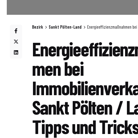
Bezirk
Sankt Pölten-Land
Energieeffizienzmaßnahmen bei I
Energieeffizien
men bei
Immobilienverka
Sankt Pölten / L
Tipps und Trick