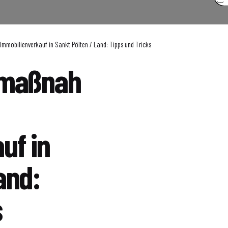
mmobilienverkauf in Sankt Pölten / Land: Tipps und Tricks
zmaßnah
uf in
and:
s