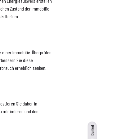
einen Energieausweis erstellen
schen Zustand der Immobilie
skriterium.
z einer Immobilie. Überprüfen
rbessern Sie diese
rbrauch erheblich senken.
estieren Sie daher in
zu minimieren und den
Dunkel