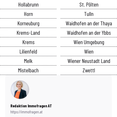
Hollabrunn
St. Pölten
Horn
Tulln
Korneuburg
Waidhofen an der Thaya
Krems-Land
Waidhofen an der Ybbs
Krems
Wien Umgebung
Lilienfeld
Wien
Melk
Wiener Neustadt Land
Mistelbach
Zwettl
Redaktion Immofragen AT
https://immofragen.at