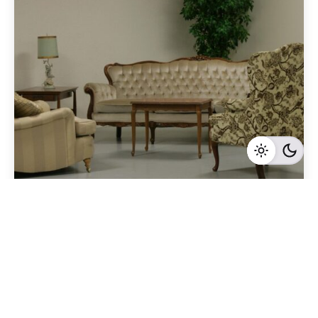
Geschrieben von
Redaktion Immofragen Sankt Pölten Stadt / Land
(AT)
5 Minuten Lesezeit
Sankt Pölten Land: Ein aufstrebender
Immobilienmarkt mit vielversprechenden
Wachstumsmöglichkeiten