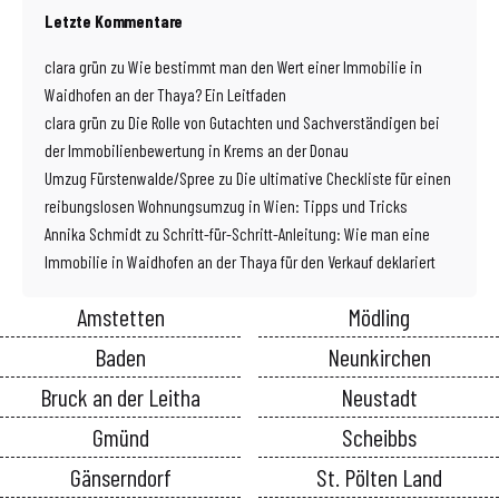
Letzte Kommentare
clara grün
zu
Wie bestimmt man den Wert einer Immobilie in
Waidhofen an der Thaya? Ein Leitfaden
clara grün
zu
Die Rolle von Gutachten und Sachverständigen bei
der Immobilienbewertung in Krems an der Donau
Umzug Fürstenwalde/Spree
zu
Die ultimative Checkliste für einen
reibungslosen Wohnungsumzug in Wien: Tipps und Tricks
Annika Schmidt
zu
Schritt-für-Schritt-Anleitung: Wie man eine
Immobilie in Waidhofen an der Thaya für den Verkauf deklariert
Amstetten
Mödling
Baden
Neunkirchen
Bruck an der Leitha
Neustadt
Gmünd
Scheibbs
Gänserndorf
St. Pölten Land