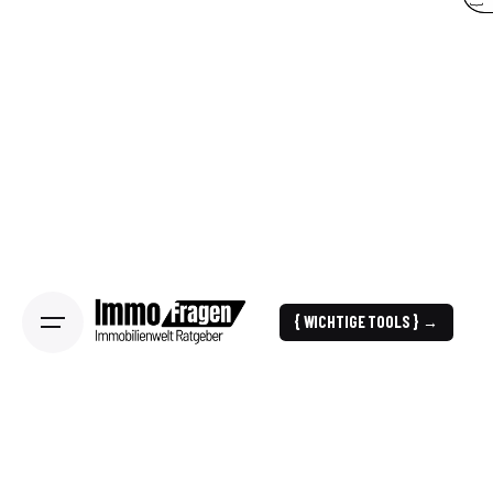
{ WICHTIGE TOOLS } →