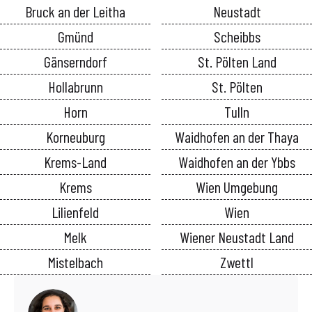
Bruck an der Leitha
Neustadt
Gmünd
Scheibbs
Gänserndorf
St. Pölten Land
Hollabrunn
St. Pölten
Horn
Tulln
Korneuburg
Waidhofen an der Thaya
Krems-Land
Waidhofen an der Ybbs
Krems
Wien Umgebung
Lilienfeld
Wien
Melk
Wiener Neustadt Land
Mistelbach
Zwettl