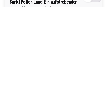
Sankt Pölten Land: Ein aufstrebender
Immobilienmarkt mit vielversprechenden
Wachstumsmöglichkeiten
Sankt Pölten-Land
Mehr dazu