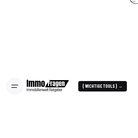
{ WICHTIGE TOOLS } →