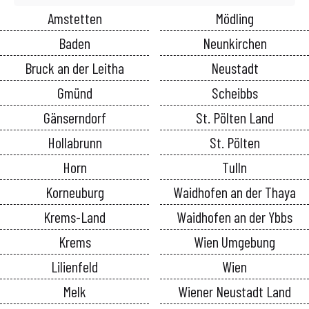
Amstetten
Mödling
Baden
Neunkirchen
Bruck an der Leitha
Neustadt
Gmünd
Scheibbs
Gänserndorf
St. Pölten Land
Hollabrunn
St. Pölten
Horn
Tulln
Korneuburg
Waidhofen an der Thaya
Krems-Land
Waidhofen an der Ybbs
Krems
Wien Umgebung
Lilienfeld
Wien
Melk
Wiener Neustadt Land