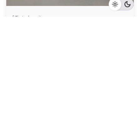
5 Minuten Lesezeit
Sankt Pölten Land: Ein aufstrebender
Immobilienmarkt mit vielversprechenden
Wachstumsmöglichkeiten
Sankt Pölten-Land
Mehr dazu