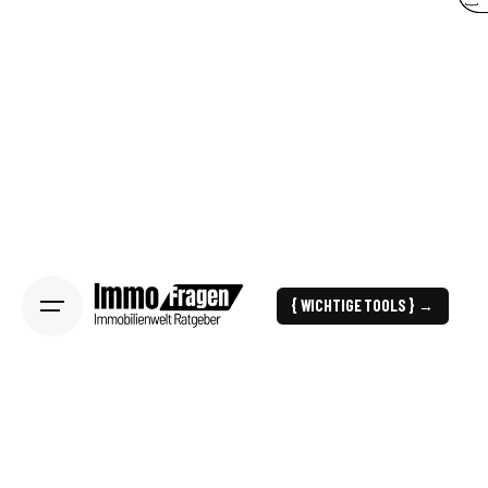
{ WICHTIGE TOOLS } →