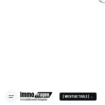
{ WICHTIGE TOOLS } →