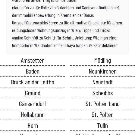
clara grün
zu
Die Rolle von Gutachten und Sachverständigen bei
der Immobilienbewertung in Krems an der Donau
Umzug Fürstenwalde/Spree
zu
Die ultimative Checkliste für einen
reibungslosen Wohnungsumzug in Wien: Tipps und Tricks
Annika Schmidt
zu
Schritt-für-Schritt-Anleitung: Wie man eine
Immobilie in Waidhofen an der Thaya für den Verkauf deklariert
Amstetten
Mödling
Baden
Neunkirchen
Bruck an der Leitha
Neustadt
Gmünd
Scheibbs
Gänserndorf
St. Pölten Land
Hollabrunn
St. Pölten
Horn
Tulln