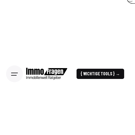
{ WICHTIGE TOOLS } →