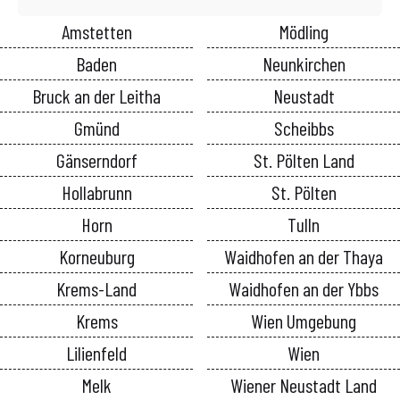
Amstetten
Mödling
Baden
Neunkirchen
Bruck an der Leitha
Neustadt
Gmünd
Scheibbs
Gänserndorf
St. Pölten Land
Hollabrunn
St. Pölten
Horn
Tulln
Korneuburg
Waidhofen an der Thaya
Krems-Land
Waidhofen an der Ybbs
Krems
Wien Umgebung
Lilienfeld
Wien
Melk
Wiener Neustadt Land