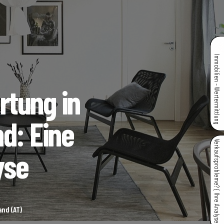
Immobilien - Wertermittlung
tung in
d: Eine
Verkaufsprobleme? { Ihre Analyse }
yse
nd (AT)