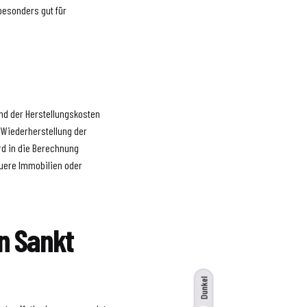
besonders gut für
nd der Herstellungskosten
e Wiederherstellung der
rd in die Berechnung
euere Immobilien oder
n Sankt
Dunkel