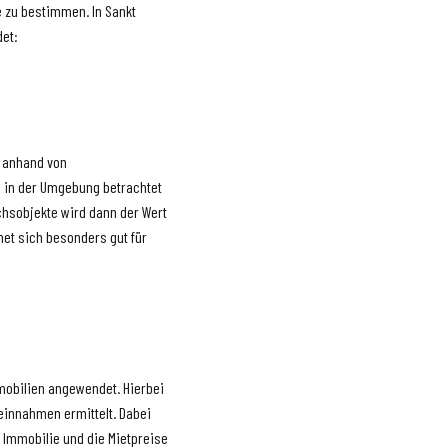
e zu bestimmen. In Sankt
det:
e anhand von
n in der Umgebung betrachtet
chsobjekte wird dann der Wert
net sich besonders gut für
mobilien angewendet. Hierbei
einnahmen ermittelt. Dabei
 Immobilie und die Mietpreise