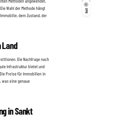
nannten Methoden angewendet,
 Die Wahl der Methode hängt
Dunkel
Hell
Hell
 Immobilie, dem Zustand, der
n Land
estitionen. Die Nachfrage nach
te Infrastruktur bietet und
Die Preise für Immobilien in
en, was eine genaue
ng in Sankt