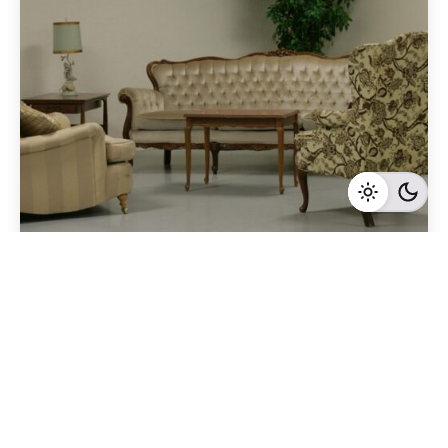
Geschrieben von
Redaktion Immofragen Sankt Pölten Stadt / Land
(AT)
5 Minuten Lesezeit
Sankt Pölten Land: Ein aufstrebender
Immobilienmarkt mit vielversprechenden
Wachstumsmöglichkeiten
Sankt Pölten-Land