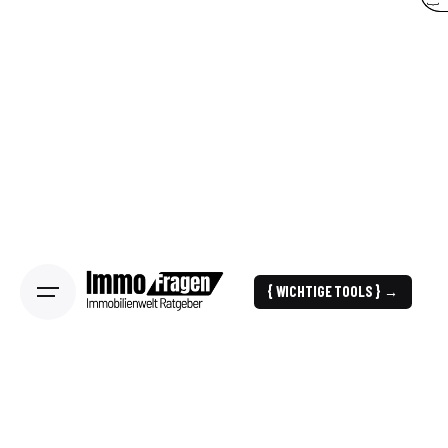
{ WICHTIGE TOOLS } →