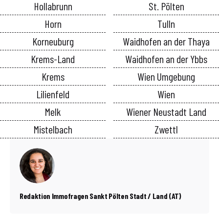
Hollabrunn
St. Pölten
Horn
Tulln
Korneuburg
Waidhofen an der Thaya
Krems-Land
Waidhofen an der Ybbs
Krems
Wien Umgebung
Lilienfeld
Wien
Melk
Wiener Neustadt Land
Mistelbach
Zwettl
Redaktion Immofragen Sankt Pölten Stadt / Land (AT)