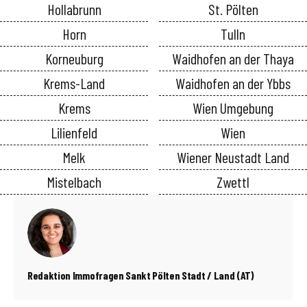
Hollabrunn
St. Pölten
Horn
Tulln
Korneuburg
Waidhofen an der Thaya
Krems-Land
Waidhofen an der Ybbs
Krems
Wien Umgebung
Lilienfeld
Wien
Melk
Wiener Neustadt Land
Mistelbach
Zwettl
Redaktion Immofragen Sankt Pölten Stadt / Land (AT)