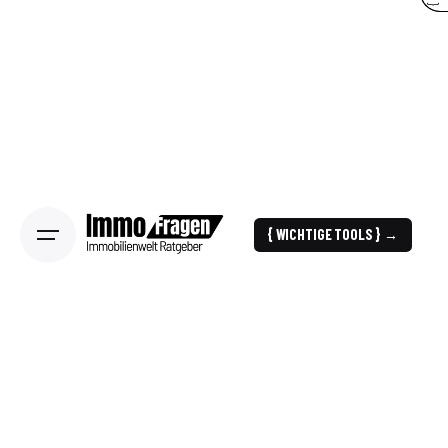
{ WICHTIGE TOOLS } →