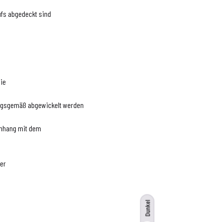
aufs abgedeckt sind
lie
nungsgemäß abgewickelt werden
enhang mit dem
ter
Dunkel