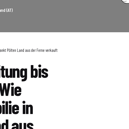
nd (AT)
Sankt Pölten Land aus der Ferne verkauft
tung bis
 Wie
lie in
nd aus