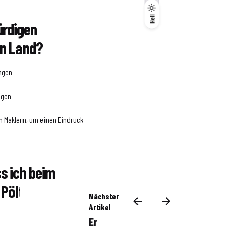
Dunkel
Hell
Hell
ürdigen
en Land?
ngen
ngen
en Maklern, um einen Eindruck
s ich beim
 Pölten Land
Nächster
Artikel
Er