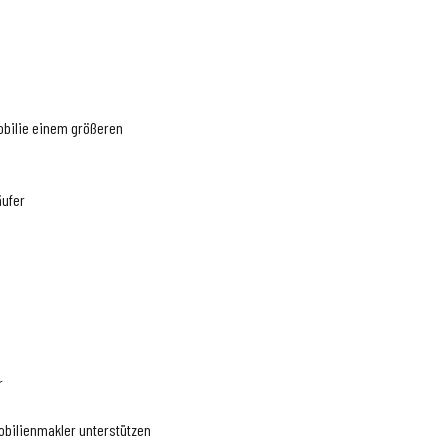
e
mobilie einem größeren
äufer
r
obilienmakler unterstützen