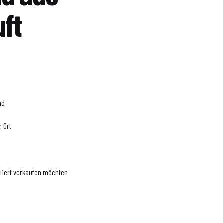
ft
nd
 Ort
bliert verkaufen möchten