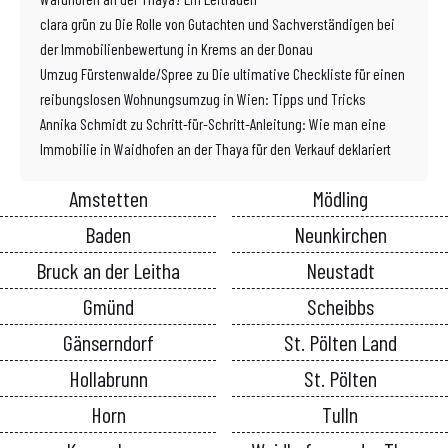
clara grün
zu
Die Rolle von Gutachten und Sachverständigen bei
der Immobilienbewertung in Krems an der Donau
Umzug Fürstenwalde/Spree
zu
Die ultimative Checkliste für einen
reibungslosen Wohnungsumzug in Wien: Tipps und Tricks
Annika Schmidt
zu
Schritt-für-Schritt-Anleitung: Wie man eine
Immobilie in Waidhofen an der Thaya für den Verkauf deklariert
Amstetten
Mödling
Baden
Neunkirchen
Bruck an der Leitha
Neustadt
Gmünd
Scheibbs
Gänserndorf
St. Pölten Land
Hollabrunn
St. Pölten
Horn
Tulln