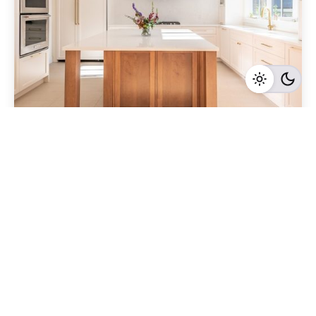
Geschrieben von
Redaktion Immofragen Sankt Pölten Stadt / Land
(AT)
4 Minuten Lesezeit
Verkauf von Luxusimmobilien in Sankt Pölten:
Die Bedeutung eines professionellen Maklers
Sankt Pölten
Mehr dazu