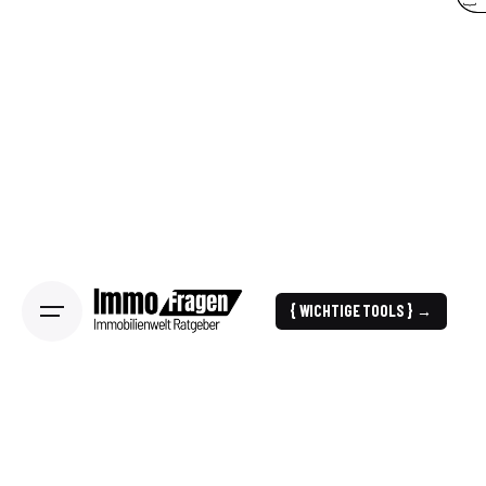
{ WICHTIGE TOOLS } →