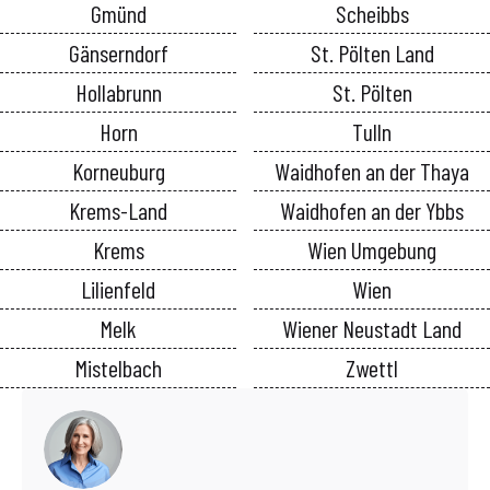
Gmünd
Scheibbs
Gänserndorf
St. Pölten Land
Hollabrunn
St. Pölten
Horn
Tulln
Korneuburg
Waidhofen an der Thaya
Krems-Land
Waidhofen an der Ybbs
Krems
Wien Umgebung
Lilienfeld
Wien
Melk
Wiener Neustadt Land
Mistelbach
Zwettl