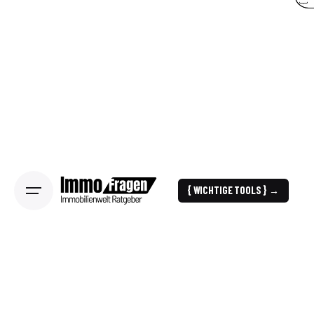
{ WICHTIGE TOOLS } →