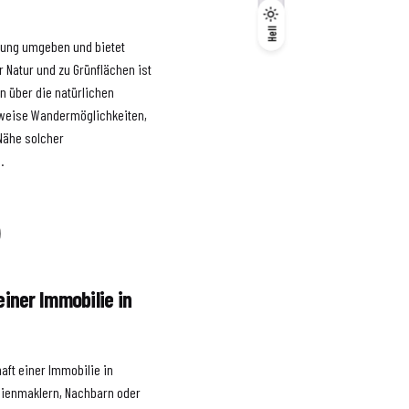
Dunkel
Hell
Hell
bung umgeben und bietet
r Natur und zu Grünflächen ist
en über die natürlichen
sweise Wandermöglichkeiten,
Nähe solcher
.
)
einer Immobilie in
aft einer Immobilie in
ilienmaklern, Nachbarn oder