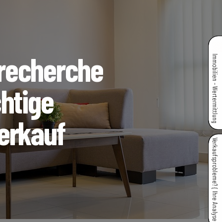
recherche
Immobilien - Wertermittlung
htige
erkauf
Verkaufsprobleme? { Ihre Analyse }