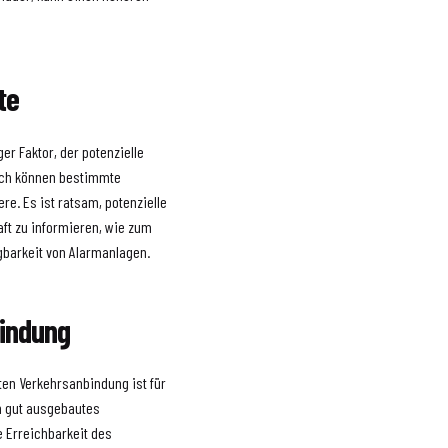
te
ger Faktor, der potenzielle
edoch können bestimmte
re. Es ist ratsam, potenzielle
ft zu informieren, wie zum
gbarkeit von Alarmanlagen.
bindung
nten Verkehrsanbindung ist für
in gut ausgebautes
e Erreichbarkeit des