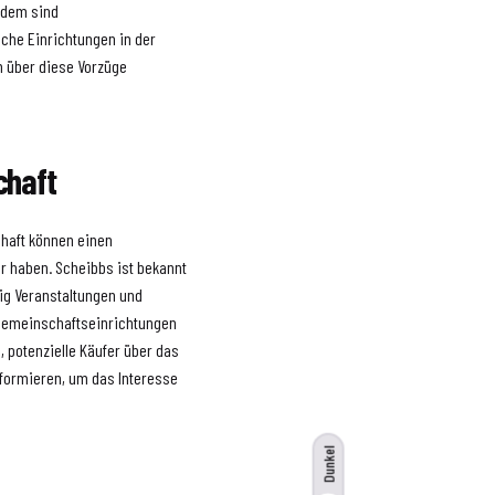
rdem sind
che Einrichtungen in der
en über diese Vorzüge
chaft
chaft können einen
er haben. Scheibbs ist bekannt
ßig Veranstaltungen und
d Gemeinschaftseinrichtungen
m, potenzielle Käufer über das
informieren, um das Interesse
Dunkel