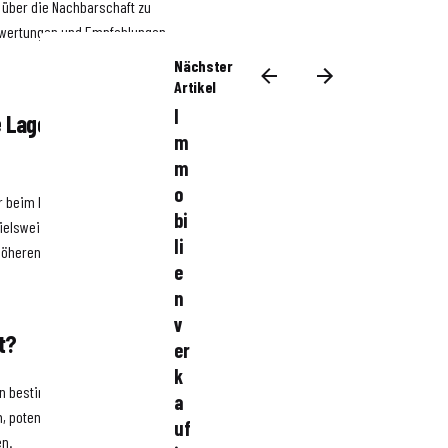
 über die Nachbarschaft zu
Bewertungen und Empfehlungen
Nächster
Artikel
I
e Lage beim Verkauf
m
m
o
or beim Immobilienverkauf in
bi
ielsweise in der Nähe des
li
höheren Verkaufspreis
e
n
v
t?
er
k
en bestimmte Stadtviertel eine
a
, potenzielle Käufer über die
uf
en.