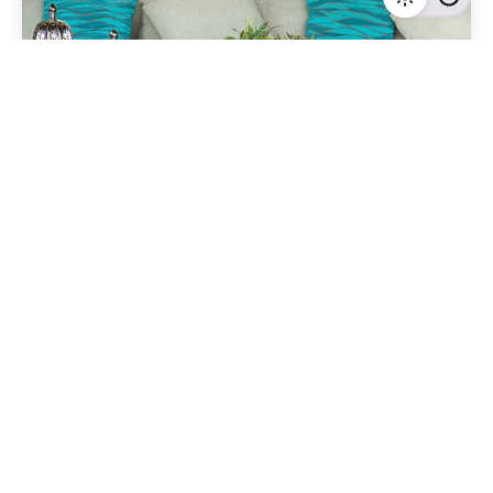
Geschrieben von
Redaktion Immofragen Tulln (AT)
4 Minuten Lesezeit
Tulln: Eine aufstrebende Stadt für
Immobilieninvestoren - Chancen und
Perspektiven
Tulln
Mehr dazu