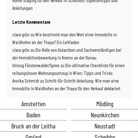
Home Staging für den Verkauf in Scheibbs: Expertentipps und
Anleitungen
Letzte Kommentare
clara grün
zu
Wie bestimmt man den Wert einer Immobilie in
Waidhofen an der Thaya? Ein Leitfaden
clara grün
zu
Die Rolle von Gutachten und Sachverständigen bei
der Immobilienbewertung in Krems an der Donau
Umzug Fürstenwalde/Spree
zu
Die ultimative Checkliste für einen
reibungslosen Wohnungsumzug in Wien: Tipps und Tricks
Annika Schmidt
zu
Schritt-für-Schritt-Anleitung: Wie man eine
Immobilie in Waidhofen an der Thaya für den Verkauf deklariert
Amstetten
Mödling
Baden
Neunkirchen
Bruck an der Leitha
Neustadt
Gmünd
Scheibbs