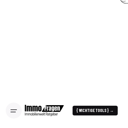
{ WICHTIGE TOOLS } →