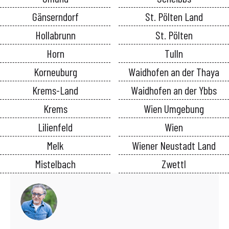
Gänserndorf
St. Pölten Land
Hollabrunn
St. Pölten
Horn
Tulln
Korneuburg
Waidhofen an der Thaya
Krems-Land
Waidhofen an der Ybbs
Krems
Wien Umgebung
Lilienfeld
Wien
Melk
Wiener Neustadt Land
Mistelbach
Zwettl