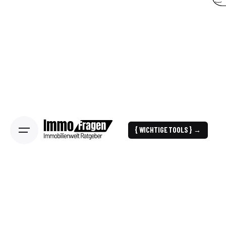
{ WICHTIGE TOOLS } →