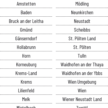
Amstetten
Mödling
Baden
Neunkirchen
Bruck an der Leitha
Neustadt
Gmünd
Scheibbs
Gänserndorf
St. Pölten Land
Hollabrunn
St. Pölten
Horn
Tulln
Korneuburg
Waidhofen an der Thaya
Krems-Land
Waidhofen an der Ybbs
Krems
Wien Umgebung
Lilienfeld
Wien
Melk
Wiener Neustadt Land
Mistelbach
Zwettl