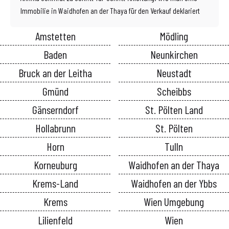
Immobilie in Waidhofen an der Thaya für den Verkauf deklariert
Amstetten
Mödling
Baden
Neunkirchen
Bruck an der Leitha
Neustadt
Gmünd
Scheibbs
Gänserndorf
St. Pölten Land
Hollabrunn
St. Pölten
Horn
Tulln
Korneuburg
Waidhofen an der Thaya
Krems-Land
Waidhofen an der Ybbs
Krems
Wien Umgebung
Lilienfeld
Wien