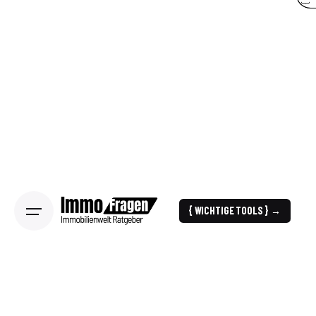
{ WICHTIGE TOOLS } →