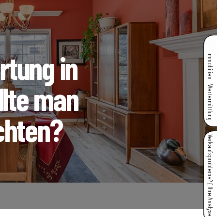
tung in
Immobilien - Wertermittlung
llte man
chten?
Verkaufsprobleme? { Ihre Analyse }