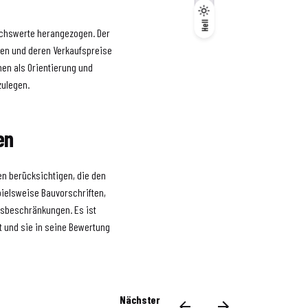
Dunkel
Hell
Hell
eichswerte herangezogen. Der
eren und deren Verkaufspreise
nen als Orientierung und
zulegen.
en
en berücksichtigen, die den
pielsweise Bauvorschriften,
gsbeschränkungen. Es ist
st und sie in seine Bewertung
Nächster