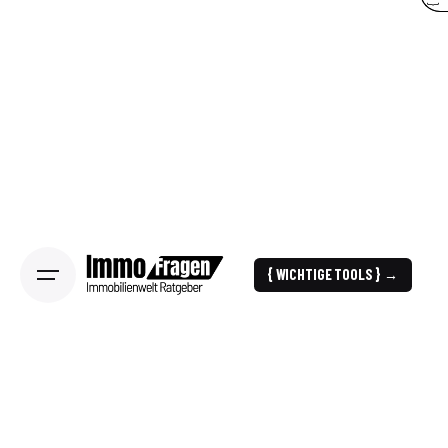
{ WICHTIGE TOOLS } →