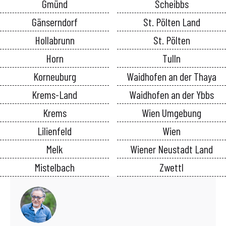
Gmünd
Scheibbs
Gänserndorf
St. Pölten Land
Hollabrunn
St. Pölten
Horn
Tulln
Korneuburg
Waidhofen an der Thaya
Krems-Land
Waidhofen an der Ybbs
Krems
Wien Umgebung
Lilienfeld
Wien
Melk
Wiener Neustadt Land
Mistelbach
Zwettl