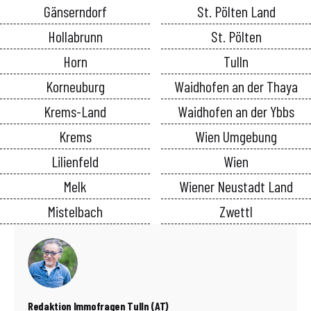
Gänserndorf
St. Pölten Land
Hollabrunn
St. Pölten
Horn
Tulln
Korneuburg
Waidhofen an der Thaya
Krems-Land
Waidhofen an der Ybbs
Krems
Wien Umgebung
Lilienfeld
Wien
Melk
Wiener Neustadt Land
Mistelbach
Zwettl
Redaktion Immofragen Tulln (AT)