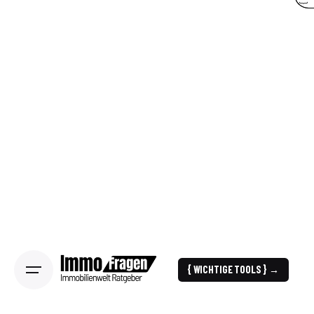
{ WICHTIGE TOOLS } →