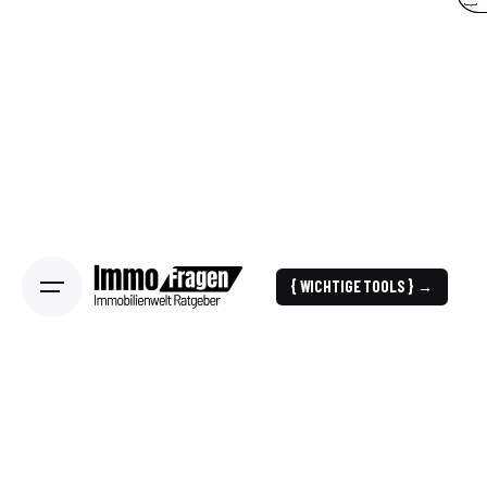
{ WICHTIGE TOOLS } →