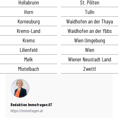
Hollabrunn
St. Pölten
Horn
Tulln
Korneuburg
Waidhofen an der Thaya
Krems-Land
Waidhofen an der Ybbs
Krems
Wien Umgebung
Lilienfeld
Wien
Melk
Wiener Neustadt Land
Mistelbach
Zwettl
Redaktion Immofragen AT
https://immofragen.at