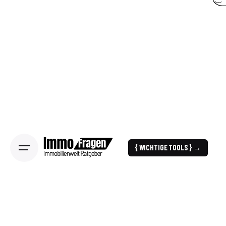
{ WICHTIGE TOOLS } →