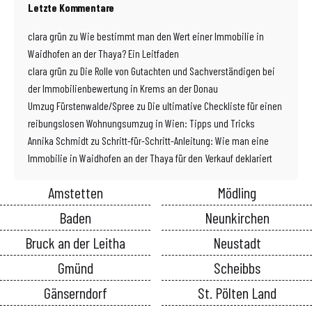
Letzte Kommentare
clara grün
zu
Wie bestimmt man den Wert einer Immobilie in
Waidhofen an der Thaya? Ein Leitfaden
clara grün
zu
Die Rolle von Gutachten und Sachverständigen bei
der Immobilienbewertung in Krems an der Donau
Umzug Fürstenwalde/Spree
zu
Die ultimative Checkliste für einen
reibungslosen Wohnungsumzug in Wien: Tipps und Tricks
Annika Schmidt
zu
Schritt-für-Schritt-Anleitung: Wie man eine
Immobilie in Waidhofen an der Thaya für den Verkauf deklariert
Amstetten
Mödling
Baden
Neunkirchen
Bruck an der Leitha
Neustadt
Gmünd
Scheibbs
Gänserndorf
St. Pölten Land