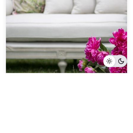
Geschrieben von
Redaktion Immofragen AT
4 Minuten Lesezeit
Checkliste für den erfolgreichen Verkauf Ihrer
Immobilie in Waidhofen an der Thaya
Waidhofen an der Thaya