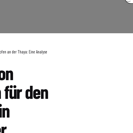
ofen an der Thaya: Eine Analyse
on
 für den
in
r