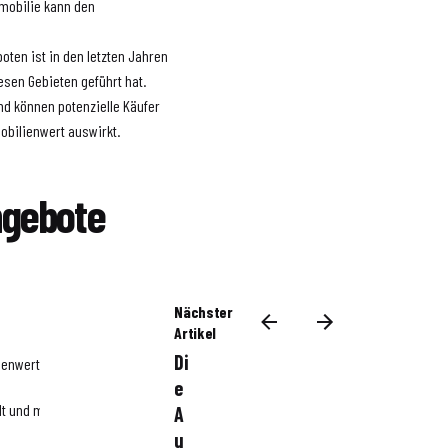
mmobilie kann den
oten ist in den letzten Jahren
esen Gebieten geführt hat.
und können potenzielle Käufer
mobilienwert auswirkt.
ngebote
Nächster
Artikel
Di
ienwert beeinflussen können:
e
dt und machen sie attraktiver
A
Dunkel
u