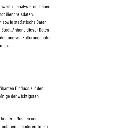
nwert zu analysieren, haben
obilienpreisdaten,
n sowie statistische Daten
r Stadt. Anhand dieser Daten
edeutung von Kulturangeboten
mmen.
fikanten Einfluss auf den
einige der wichtigsten
 Theatern, Museen und
mmobilien in anderen Teilen