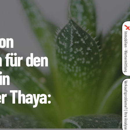
on
Immobilien - Wertermittlung
 für den
in
Verkaufsprobleme? { Ihre Analyse }
r Thaya: