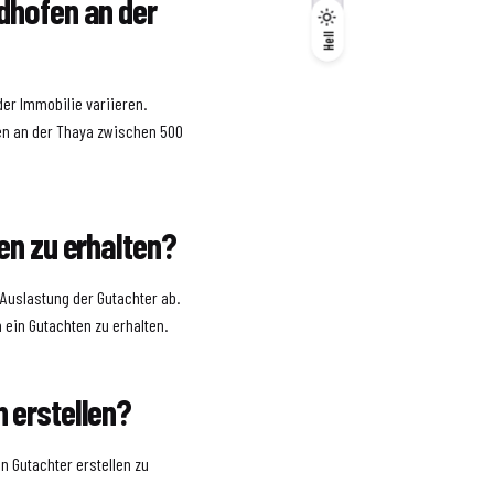
dhofen an der
Dunkel
Hell
Hell
der Immobilie variieren.
ofen an der Thaya zwischen 500
en zu erhalten?
 Auslastung der Gutachter ab.
 ein Gutachten zu erhalten.
 erstellen?
n Gutachter erstellen zu