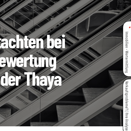
tachten bei
Immobilien - Wertermittlung
bewertung
 der Thaya
Verkaufsprobleme? { Ihre Analyse }