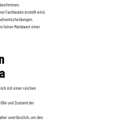
u bestimmen.
on Fachleuten erstellt wird.
kaufsentscheidungen.
n fairen Marktwert einer
n
a
eich mit einer reichen
Größe und Zustand der
aher unerlässlich, um den