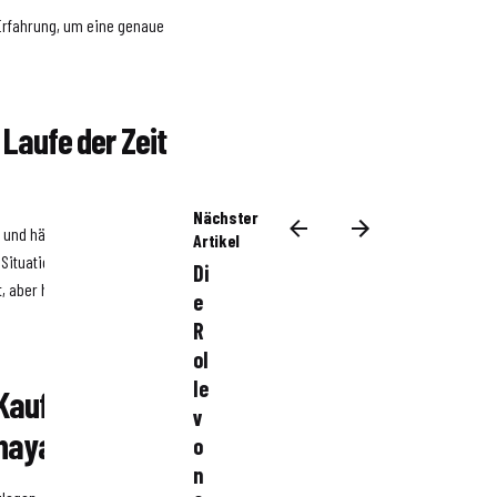
 Erfahrung, um eine genaue
 Laufe der Zeit
Nächster
n und hängt von verschiedenen
Artikel
Situation ab.
Di
t, aber historisch betrachtet
e
R
ol
le
Kauf einer
v
Thaya vorlegen?
o
n