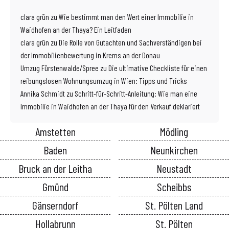
clara grün
zu
Wie bestimmt man den Wert einer Immobilie in
Waidhofen an der Thaya? Ein Leitfaden
clara grün
zu
Die Rolle von Gutachten und Sachverständigen bei
der Immobilienbewertung in Krems an der Donau
Umzug Fürstenwalde/Spree
zu
Die ultimative Checkliste für einen
reibungslosen Wohnungsumzug in Wien: Tipps und Tricks
Annika Schmidt
zu
Schritt-für-Schritt-Anleitung: Wie man eine
Immobilie in Waidhofen an der Thaya für den Verkauf deklariert
Amstetten
Mödling
Baden
Neunkirchen
Bruck an der Leitha
Neustadt
Gmünd
Scheibbs
Gänserndorf
St. Pölten Land
Hollabrunn
St. Pölten