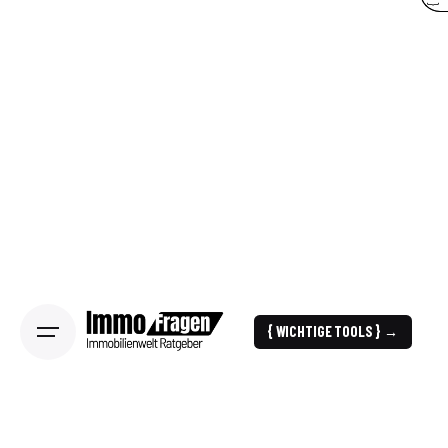
{ WICHTIGE TOOLS } →