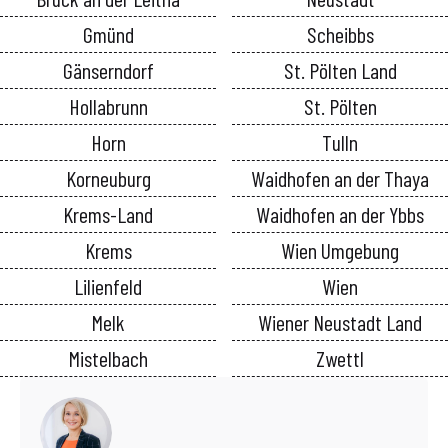
Gmünd
Scheibbs
Gänserndorf
St. Pölten Land
Hollabrunn
St. Pölten
Horn
Tulln
Korneuburg
Waidhofen an der Thaya
Krems-Land
Waidhofen an der Ybbs
Krems
Wien Umgebung
Lilienfeld
Wien
Melk
Wiener Neustadt Land
Mistelbach
Zwettl