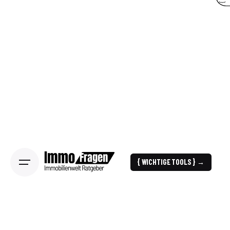
{ WICHTIGE TOOLS } →